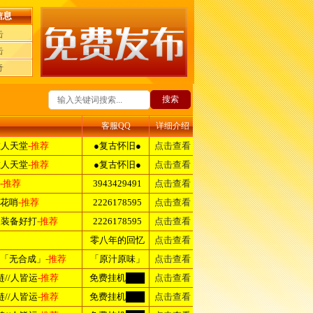
信息
击
击
奇